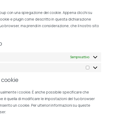
service
varie
popup con una spiegazione dei cookie. Appena clicchi su
 cookie e plugin come descritto in questa dichiarazione
l tuo browser, ma prendi in considerazione, che il nostro sito
o
Sempre attivo
Marketing
i cookie
ualmente i cookie. È anche possibile specificare che
e è quella di modificare le impostazioni del tuo browser
serito un cookie. Per ulteriori informazioni su queste
ser.