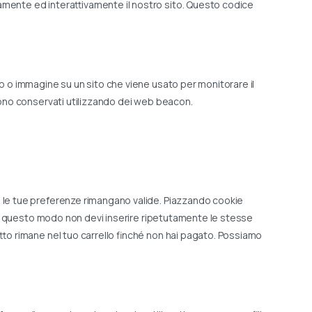
tamente ed interattivamente il nostro sito. Questo codice
to o immagine su un sito che viene usato per monitorare il
ngono conservati utilizzando dei web beacon.
e le tue preferenze rimangano valide. Piazzando cookie
. In questo modo non devi inserire ripetutamente le stesse
etto rimane nel tuo carrello finché non hai pagato. Possiamo