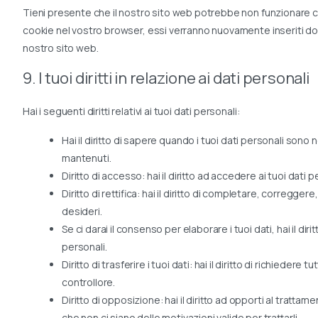
Tieni presente che il nostro sito web potrebbe non funzionare corr
cookie nel vostro browser, essi verranno nuovamente inseriti do
nostro sito web.
9. I tuoi diritti in relazione ai dati personali
Hai i seguenti diritti relativi ai tuoi dati personali:
Hai il diritto di sapere quando i tuoi dati personali so
mantenuti.
Diritto di accesso: hai il diritto ad accedere ai tuoi dati
Diritto di rettifica: hai il diritto di completare, corregge
desideri.
Se ci darai il consenso per elaborare i tuoi dati, hai il di
personali.
Diritto di trasferire i tuoi dati: hai il diritto di richiedere t
controllore.
Diritto di opposizione: hai il diritto ad opporti al tratt
che non ci siano delle motivazioni valide per trattarli.