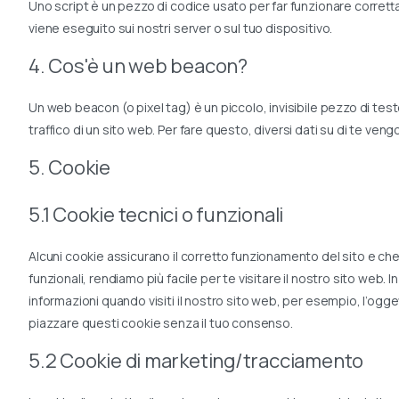
Uno script è un pezzo di codice usato per far funzionare corret
viene eseguito sui nostri server o sul tuo dispositivo.
4. Cos'è un web beacon?
Un web beacon (o pixel tag) è un piccolo, invisibile pezzo di tes
traffico di un sito web. Per fare questo, diversi dati su di te ve
5. Cookie
5.1 Cookie tecnici o funzionali
Alcuni cookie assicurano il corretto funzionamento del sito e ch
funzionali, rendiamo più facile per te visitare il nostro sito web
informazioni quando visiti il nostro sito web, per esempio, l’ogg
piazzare questi cookie senza il tuo consenso.
5.2 Cookie di marketing/tracciamento