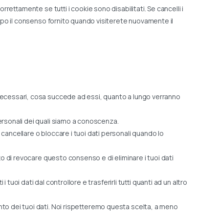
ettamente se tutti i cookie sono disabilitati. Se cancelli i
po il consenso fornito quando visiterete nuovamente il
no necessari, cosa succede ad essi, quanto a lungo verranno
 personali dei quali siamo a conoscenza.
re, cancellare o bloccare i tuoi dati personali quando lo
ritto di revocare questo consenso e di eliminare i tuoi dati
utti i tuoi dati dal controllore e trasferirli tutti quanti ad un altro
amento dei tuoi dati. Noi rispetteremo questa scelta, a meno