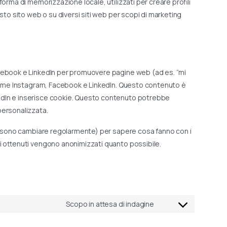
orma di memorizzazione locale, utilizzati per creare profili
sto sito web o su diversi siti web per scopi di marketing
acebook e LinkedIn per promuovere pagine web (ad es. “mi
k come Instagram, Facebook e LinkedIn. Questo contenuto è
edIn e inserisce cookie. Questo contenuto potrebbe
personalizzata.
 possono cambiare regolarmente) per sapere cosa fanno con i
i ottenuti vengono anonimizzati quanto possibile.
Scopo in attesa di indagine
Consent
to