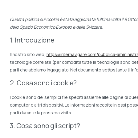
Questa politica sui cookie è stata aggiornata l’ultima volta il 9 Ottob
dello Spazio Economico Europeo e della Svizzera.
1. Introduzione
Il nostro sito web,
https://internavigare.com/pubblica-amministr
tecnologie correlate (per comodità tutte le tecnologie sono defi
parti che abbiamo ingaggiato. Nel documento sottostante ti info
2. Cosa sono i cookie?
I cookie sono dei semplici file spediti assieme alle pagine di ques
computer o altri dispositivi. Le informazioni raccolte in essi poss
parti durante la prossima visita.
3. Cosa sono gli script?