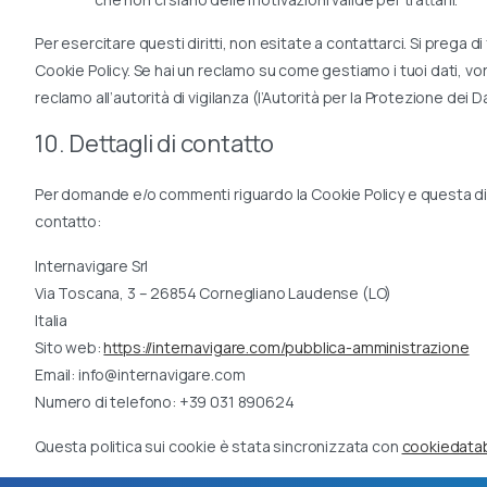
Per esercitare questi diritti, non esitate a contattarci. Si prega d
Cookie Policy. Se hai un reclamo su come gestiamo i tuoi dati, vor
reclamo all’autorità di vigilanza (l’Autorità per la Protezione dei Da
10. Dettagli di contatto
Per domande e/o commenti riguardo la Cookie Policy e questa dic
contatto:
Internavigare Srl
Via Toscana, 3 – 26854 Cornegliano Laudense (LO)
Italia
Sito web:
https://internavigare.com/pubblica-amministrazione
Email:
info@
internavigare.com
Numero di telefono: +39 031 890624
Questa politica sui cookie è stata sincronizzata con
cookiedata