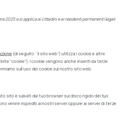
re 2025 e si applica ai cittadini e ai residenti permanenti legali
azione
(di seguito: “il sito web”) utilizza i cookie e altre
nite “cookie”). I cookie vengono anche inseriti da terze
rmiamo sull’uso dei cookie sul nostro sito web.
to sito e salvati dal tuo browser sul disco rigido del tuo
ono venire rispediti ai nostri server oppure ai server di terze