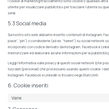
I cookie di marketing/tracciamento sono cookie o qualsiasi altra f
utente per visualizzare pubblicità o per tracciare l’utente su que
simili.
5.3 Social media
Sul nostro sito web abbiamo inserito contenuti di Instagram, F
piace”, “pin”) o condividerle (ad es. “tweet”) su social networ
incorporato con codice derivato da Instagram, Facebook e Link
memorizzare ed elaborare alcune informazioni per la pubblicità 
Leggi l’informativa sulla privacy di questi social network (che
tuoi dati (personali) che processano usando questi cookie. I dat
Instagram, Facebook e LinkedIn si trovano negli Stati Uniti.
6. Cookie inseriti
Varie