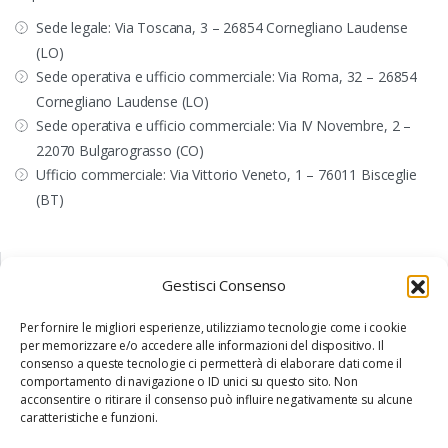
Sede legale: Via Toscana, 3 – 26854 Cornegliano Laudense
(LO)
Sede operativa e ufficio commerciale: Via Roma, 32 – 26854
Cornegliano Laudense (LO)
Sede operativa e ufficio commerciale: Via IV Novembre, 2 –
22070 Bulgarograsso (CO)
Ufficio commerciale: Via Vittorio Veneto, 1 – 76011 Bisceglie
(BT)
CONTATTI
Gestisci Consenso
+39 031 890624
commerciale@internavigare.com
Per fornire le migliori esperienze, utilizziamo tecnologie come i cookie
internavigaresrl@arubapec.it
per memorizzare e/o accedere alle informazioni del dispositivo. Il
consenso a queste tecnologie ci permetterà di elaborare dati come il
SUPPORTO
comportamento di navigazione o ID unici su questo sito. Non
acconsentire o ritirare il consenso può influire negativamente su alcune
supporto@internavigare.com
caratteristiche e funzioni.