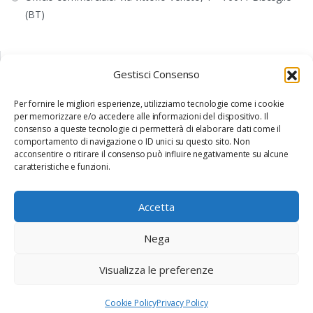
(BT)
CONTATTI
Gestisci Consenso
+39 031 890624
commerciale@internavigare.com
Per fornire le migliori esperienze, utilizziamo tecnologie come i cookie
internavigaresrl@arubapec.it
per memorizzare e/o accedere alle informazioni del dispositivo. Il
consenso a queste tecnologie ci permetterà di elaborare dati come il
SUPPORTO
comportamento di navigazione o ID unici su questo sito. Non
acconsentire o ritirare il consenso può influire negativamente su alcune
supporto@internavigare.com
caratteristiche e funzioni.
PARLA CON UN CONSULENTE
Accetta
Contattaci
Whistleblowing
Nega
Modello Organizzativo
Codice Etico
Visualizza le preferenze
Copyright ©2025. All rights reserved by Internavigare Srl |
Privacy Policy
|
Cookie Policy
Cookie Policy
Privacy Policy