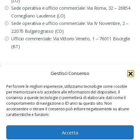
(LO)
Sede operativa e ufficio commerciale: Via Roma, 32 – 26854
Cornegliano Laudense (LO)
Sede operativa e ufficio commerciale: Via IV Novembre, 2 –
22070 Bulgarograsso (CO)
Ufficio commerciale: Via Vittorio Veneto, 1 – 76011 Bisceglie
(BT)
CONTATTI
Gestisci Consenso
+39 031 890624
commerciale@internavigare.com
Per fornire le migliori esperienze, utilizziamo tecnologie come i cookie
internavigaresrl@arubapec.it
per memorizzare e/o accedere alle informazioni del dispositivo. Il
consenso a queste tecnologie ci permetterà di elaborare dati come il
SUPPORTO
comportamento di navigazione o ID unici su questo sito. Non
acconsentire o ritirare il consenso può influire negativamente su alcune
supporto@internavigare.com
caratteristiche e funzioni.
PARLA CON UN CONSULENTE
Accetta
Contattaci