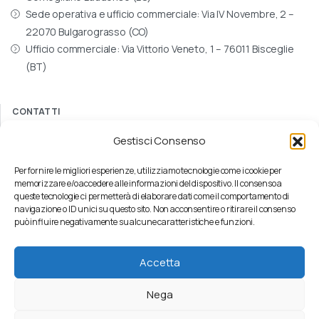
Sede operativa e ufficio commerciale: Via IV Novembre, 2 –
22070 Bulgarograsso (CO)
Ufficio commerciale: Via Vittorio Veneto, 1 – 76011 Bisceglie
(BT)
CONTATTI
+39 031 890624
Gestisci Consenso
commerciale@internavigare.com
internavigaresrl@arubapec.it
Per fornire le migliori esperienze, utilizziamo tecnologie come i cookie per
memorizzare e/o accedere alle informazioni del dispositivo. Il consenso a
SUPPORTO
queste tecnologie ci permetterà di elaborare dati come il comportamento di
navigazione o ID unici su questo sito. Non acconsentire o ritirare il consenso
supporto@internavigare.com
può influire negativamente su alcune caratteristiche e funzioni.
PARLA CON UN CONSULENTE
Accetta
Contattaci
Nega
Whistleblowing
Modello Organizzativo