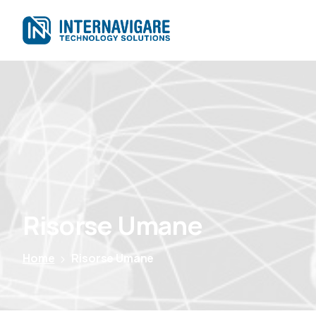
Risorse
Umane
Home
Risorse Umane