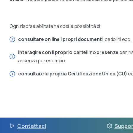
Ogni risorsa abilitata ha così la possibilità di:
consultare on line i propri documenti
, cedolini ecc.
interagire con il proprio cartellino presenze
per ins
assenza per esempio
consultare la propria Certificazione Unica (CU)
ec
Contattaci
Suppo