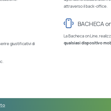
attraverso il back-office.
BACHECA on
La Bacheca on Line, reali
qualsiasi dispositivo mob
erire giustificativi di
c.
rto