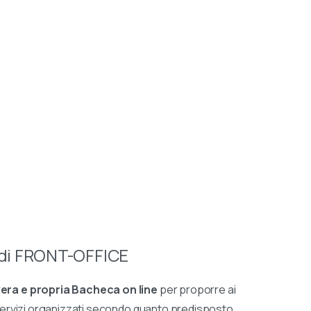
 di FRONT-OFFICE
vera e propria Bacheca on line
per proporre ai
 servizi organizzati secondo quanto predisposto